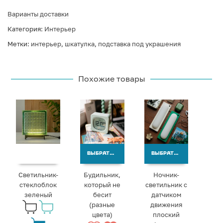
Варианты доставки
Категория:
Интерьер
Метки:
интерьер
,
шкатулка
,
подставка под украшения
Похожие товары
ВЫБРАТЬ ВАРИАНТЫ
ВЫБРАТЬ ВАРИАНТЫ
Светильник-
Будильник,
Ночник-
стеклоблок
который не
светильник с
зеленый
бесит
датчиком
(разные
движения
цвета)
плоский