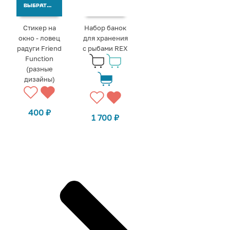
ВЫБРАТЬ ВАРИАНТЫ
Стикер на
Набор банок
окно - ловец
для хранения
радуги Friend
с рыбами REX
Function
(разные
дизайны)
400
₽
1 700
₽