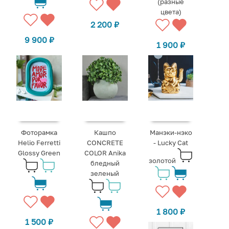
(разные
цвета)
2 200
₽
9 900
₽
1 900
₽
Фоторамка
Кашпо
Манэки-нэко
Helio Ferretti
CONCRETE
- Lucky Cat
Glossy Green
COLOR Anika
золотой
бледный
зеленый
1 800
₽
1 500
₽