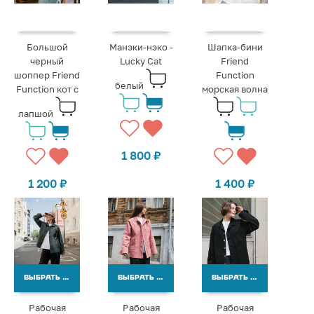
Большой
Манэки-нэко -
Шапка-бини
черный
Lucky Cat
Friend
шоппер Friend
Function
белый
Function кот с
морская волна
лапшой
1 800
₽
1 200
₽
1 400
₽
ВЫБРАТЬ ВАРИАНТЫ
ВЫБРАТЬ ВАРИАНТЫ
ВЫБРАТЬ ВАРИАНТЫ
Рабочая
Рабочая
Рабочая