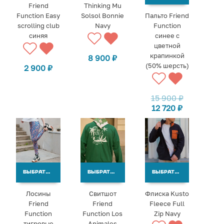
Friend
Thinking Mu
Function Easy
Solsol Bonnie
Пальто Friend
scrolling club
Navy
Function
синяя
синее с
цветной
крапинкой
8 900
₽
(50% шерсть)
2 900
₽
15 900
₽
12 720
₽
ВЫБРАТЬ ВАРИАНТЫ
ВЫБРАТЬ ВАРИАНТЫ
ВЫБРАТЬ ВАРИАНТЫ
Лосины
Свитшот
Флиска Kusto
Friend
Friend
Fleece Full
Function
Function Los
Zip Navy
тигровые
Animales