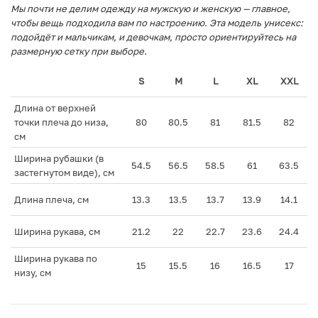
Мы почти не делим одежду на мужскую и женскую — главное,
чтобы вещь подходила вам по настроению. Эта модель унисекс:
подойдёт и мальчикам, и девочкам, просто ориентируйтесь на
размерную сетку при выборе.
S
M
L
XL
XXL
Длина от верхней
точки плеча до низа,
80
80.5
81
81.5
82
см
Ширина рубашки (в
54.5
56.5
58.5
61
63.5
застегнутом виде), см
Длина плеча, см
13.3
13.5
13.7
13.9
14.1
Ширина рукава, см
21.2
22
22.7
23.6
24.4
Ширина рукава по
15
15.5
16
16.5
17
низу, см