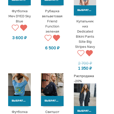
ВЫБРАТЬ ВАРИАНТЫ
ВЫБРАТЬ ВАРИАНТЫ
Футболка
Рубашка
ВЫБРАТЬ ВАРИАНТЫ
Меч DYED Sky
вельветовая
Blue
Friend
Купальник
Function
низ
зеленая
Dedicated
Bikini Pants
3 600
₽
Slite Big
Stripes Navy
6 500
₽
2 700
₽
1 350
₽
Распродажа
-20%
ВЫБРАТЬ ВАРИАНТЫ
ВЫБРАТЬ ВАРИАНТЫ
Футболка
Свитшот
ВЫБРАТЬ ВАРИАНТЫ