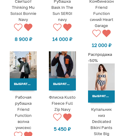
Свитшот
Рубашка
Комбинезон
Thinking Mu
Bask In The
Friend
Solsol Bonnie
Sun SERGI
Function
Navy
navy
синий Heart
Garage
8 900
₽
14 000
₽
12 000
₽
Распродажа
-50%
ВЫБРАТЬ ВАРИАНТЫ
ВЫБРАТЬ ВАРИАНТЫ
Рабочая
Флиска Kusto
ВЫБРАТЬ ВАРИАНТЫ
рубашка
Fleece Full
Friend
Zip Navy
Купальник
Function
низ
волна
Dedicated
унисекс
Bikini Pants
5 450
₽
Slite Big