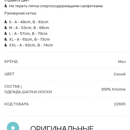
отдавать цвет
Не тереть пятна спиртосодержащими салфетками
Размерная сетка:
S - A - 49cm, B - 63cm
M - A - 53cm, B - 68cm
L - A - 57cm, B - 70cm
XL - A - 61cm, B - 73cm
XXL - A - 63cm, B - 74cm
БРЕНД
Меч
ЦВЕТ
Синий
СОСТАВ |
100% Хлопок
ОДЕЖДА,ШАПКИ,НОСКИ
КОД ТОВАРА
22665