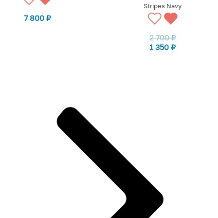
Stripes Navy
7 800
₽
2 700
₽
1 350
₽