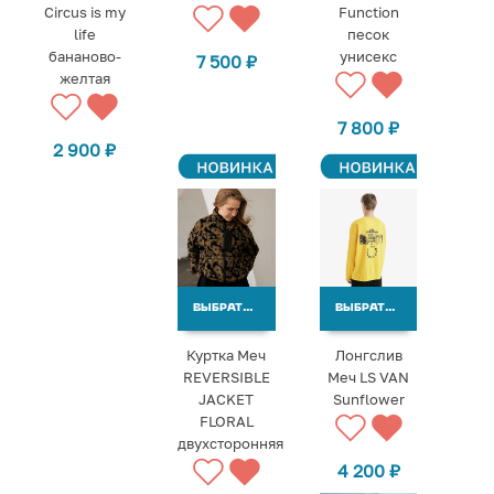
Circus is my
Function
life
песок
бананово-
унисекс
7 500
₽
желтая
7 800
₽
2 900
₽
ВЫБРАТЬ ВАРИАНТЫ
ВЫБРАТЬ ВАРИАНТЫ
Куртка Меч
Лонгслив
REVERSIBLE
Меч LS VAN
JACKET
Sunflower
FLORAL
двухсторонняя
4 200
₽