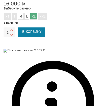
16 000
Р
УБ.
Выберите размер
:
XS
S
M
L
XL
XXL
В наличии
В КОРЗИНУ
Плати частями от 2 667 ₽