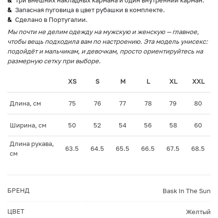
Три внешних накладных кармана и один внутренний карман.
Запасная пуговица в цвет рубашки в комплекте.
Сделано в Португалии.
Мы почти не делим одежду на мужскую и женскую — главное,
чтобы вещь подходила вам по настроению. Эта модель унисекс:
подойдёт и мальчикам, и девочкам, просто ориентируйтесь на
размерную сетку при выборе.
XS
S
M
L
XL
XXL
Длина, см
75
76
77
78
79
80
Ширина, см
50
52
54
56
58
60
Длина рукава,
63.5
64.5
65.5
66.5
67.5
68.5
см
БРЕНД
Bask In The Sun
ЦВЕТ
Желтый