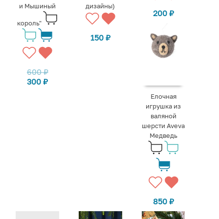
и Мышиный
дизайны)
200
₽
король"
150
₽
600
₽
300
₽
Елочная
игрушка из
валяной
шерсти Aveva
Медведь
850
₽