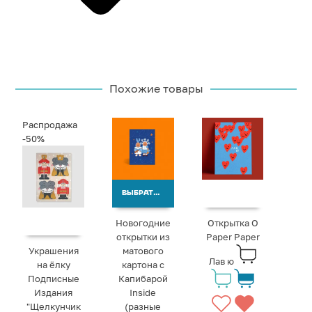
Похожие товары
Распродажа
-50%
ВЫБРАТЬ ВАРИАНТЫ
Новогодние
Открытка O
открытки из
Paper Paper
Украшения
матового
Лав ю
на ёлку
картона с
Подписные
Капибарой
Издания
Inside
"Щелкунчик
(разные