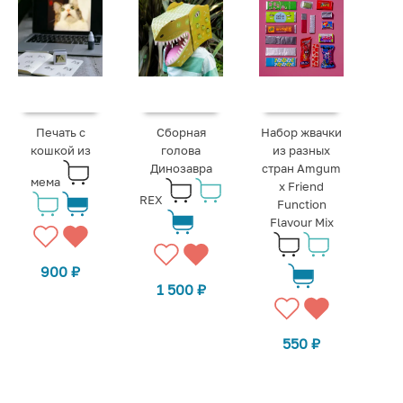
Печать с
Сборная
Набор жвачки
кошкой из
голова
из разных
Динозавра
стран Amgum
мема
х Friend
REX
Function
Flavour Mix
900
₽
1 500
₽
550
₽