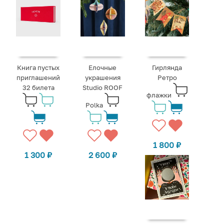
Книга пустых
Елочные
Гирлянда
приглашений
украшения
Ретро
32 билета
Studio ROOF
флажки
Polka
1 800
₽
1 300
₽
2 600
₽