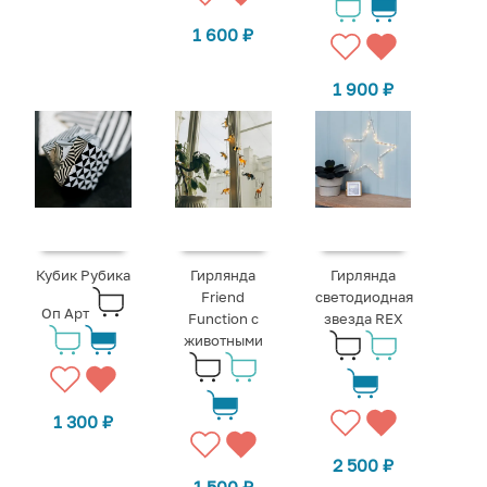
1 600
₽
1 900
₽
Кубик Рубика
Гирлянда
Гирлянда
Friend
светодиодная
Оп Арт
Function с
звезда REX
животными
1 300
₽
2 500
₽
1 500
₽