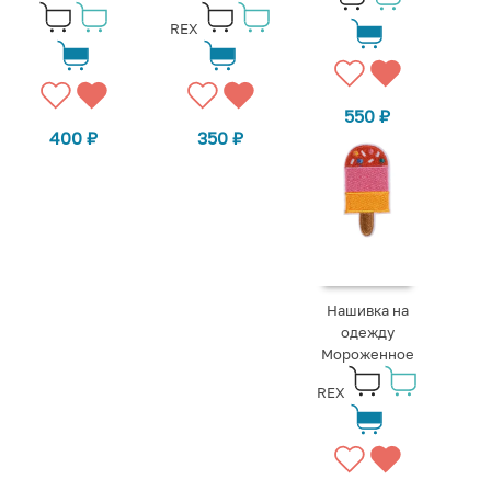
REX
550
₽
400
₽
350
₽
Нашивка на
одежду
Мороженное
REX