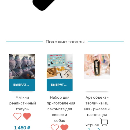
Похожие товары
ВЫБРАТЬ ВАРИАНТЫ
ВЫБРАТЬ ВАРИАНТЫ
Мягкий
Набор для
Арт объект -
реалистичный
приготовления
табличка НЕ
голубь
лакомств для
ИИ - ржавая и
кошек и
настоящая
собак
черная
1 450
₽