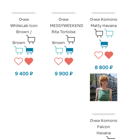
Очки
Очки
Очки Komono
WhiteLab Icon
MESSYWEEKEND
Matty Havana
Brown /
Rita Tortoise
Brown
Brown
8 800
₽
9 400
₽
9 900
₽
Очки Komono
Falcon
Havana