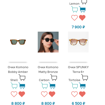
Lemon
7 900
₽
Очки Komono
Очки Komono
Очки SPUNKY
Bobby Amber
Matty Bronze
Terra 6+
Shell
Carbon
Tortoise
8 800
₽
8 800
₽
6 500
₽