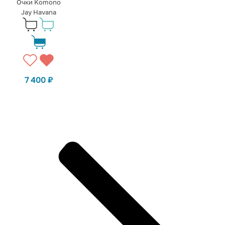
Очки Komono
Jay Havana
7 400
₽