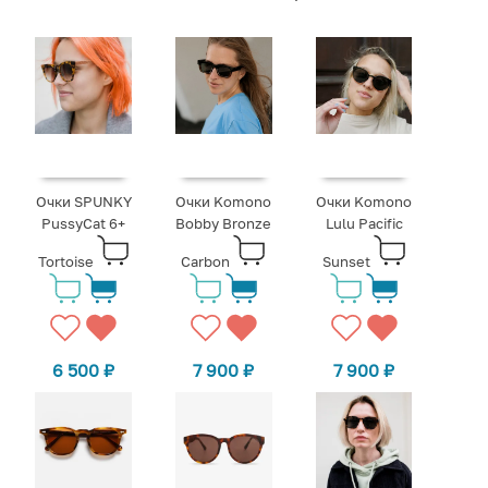
Очки SPUNKY
Очки Komono
Очки Komono
PussyCat 6+
Bobby Bronze
Lulu Pacific
Tortoise
Carbon
Sunset
6 500
₽
7 900
₽
7 900
₽