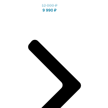
12 000
₽
9 990
₽