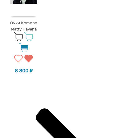
Очки Komono
Matty Havana
8 800
₽