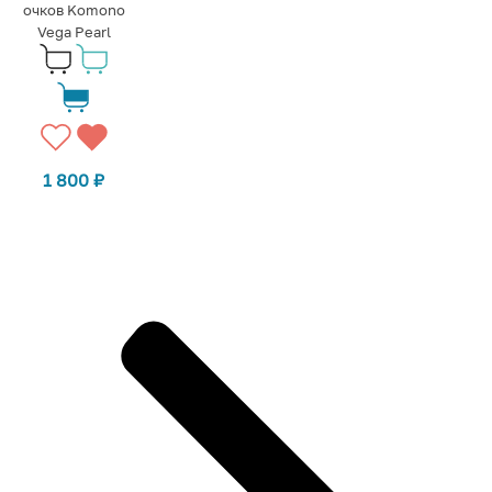
очков Komono
Vega Pearl
1 800
₽