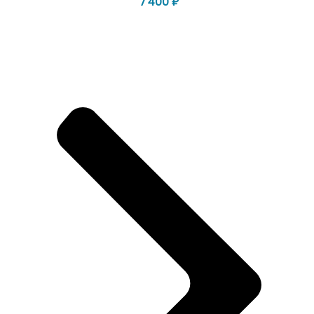
7 400
₽