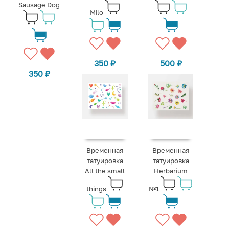
Sausage Dog
Milo
350
₽
500
₽
350
₽
Временная
Временная
татуировка
татуировка
All the small
Herbarium
things
№1