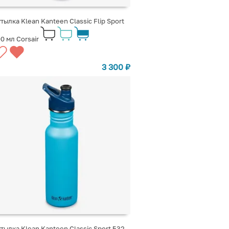
тылка Klean Kanteen Classic Flip Sport
0 мл Corsair
3 300
₽
тылка Klean Kanteen Classic Sport 532