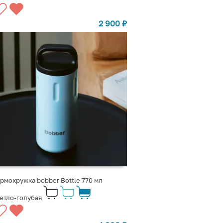
2 900
₽
рмокружка bobber Bottle 770 мл
етло-голубая