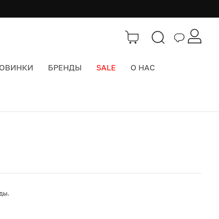
ОВИНКИ
БРЕНДЫ
SALE
О НАС
Каталог
>
Термосы и фляги
оды.