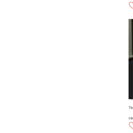
Те
св