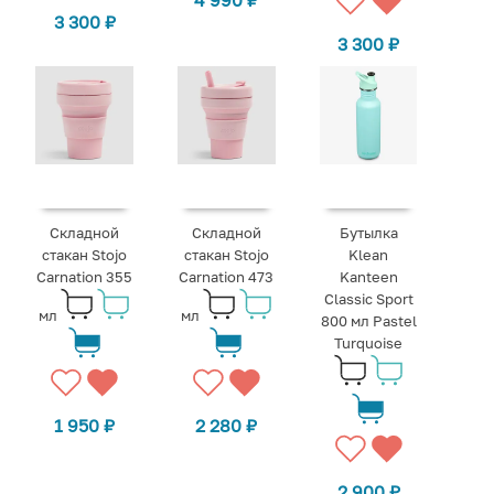
4 990
₽
3 300
₽
3 300
₽
Складной
Складной
Бутылка
стакан Stojo
стакан Stojo
Klean
Carnation 355
Carnation 473
Kanteen
Classic Sport
мл
мл
800 мл Pastel
Turquoise
1 950
₽
2 280
₽
2 900
₽