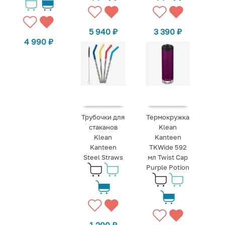
5 940
₽
3 390
₽
4 990
₽
Трубочки для
Термокружка
стаканов
Klean
Klean
Kanteen
Kanteen
TKWide 592
Steel Straws
мл Twist Cap
Purple Potion