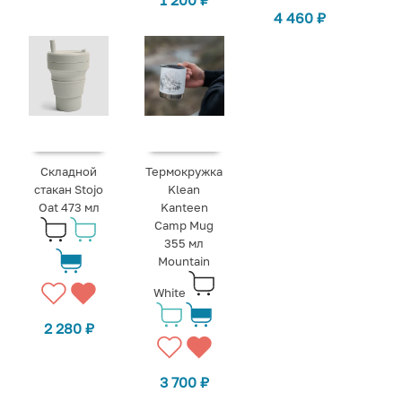
1 200
₽
4 460
₽
Складной
Термокружка
стакан Stojo
Klean
Oat 473 мл
Kanteen
Camp Mug
355 мл
Mountain
White
2 280
₽
3 700
₽