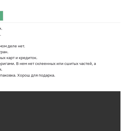
и.
.
мом деле нет.
ран.
ых карт и кредиток.
игами. В нем нет склеенных или сшитых частей, а
я.
упаковка. Хорош для подарка.