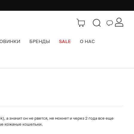
ОВИНКИ
БРЕНДЫ
SALE
О НАС
Каталог
>
Кошельки
), а значит он не рвется, не мокнет и через 2 года все еще
тые кожаные кошельки.