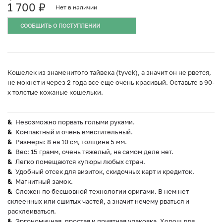
1 700
₽
Нет в наличии
СООБЩИТЬ О ПОСТУПЛЕНИИ
Кошелек из знаменитого тайвека (tyvek), а значит он не рвется,
не мокнет и через 2 года все еще очень красивый. Оставьте в 90-
х толстые кожаные кошельки.
Невозможно порвать голыми руками.
Компактный и очень вместительный.
Размеры: 8 на 10 см, толщина 5 мм.
Вес: 15 грамм, очень тяжелый, на самом деле нет.
Легко помещаются купюры любых стран.
Удобный отсек для визиток, скидочных карт и кредиток.
Магнитный замок.
Сложен по бесшовной технологии оригами. В нем нет
склеенных или сшитых частей, а значит нечему рваться и
расклеиваться.
Эргономичная, простая и приятная упаковка. Хорош для