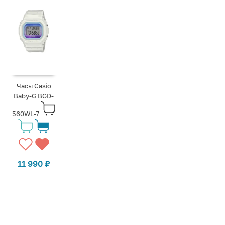
Часы Casio
Baby-G BGD-
560WL-7
11 990
₽