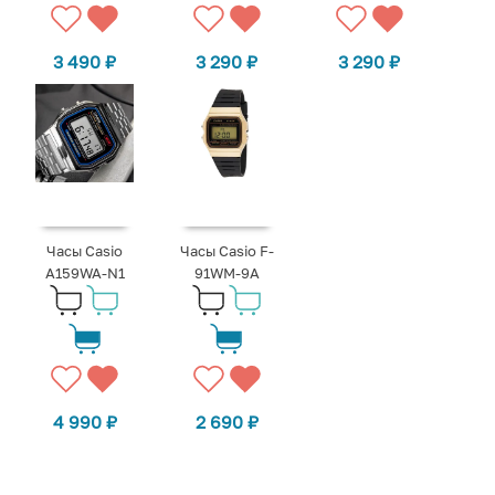
3 490
₽
3 290
₽
3 290
₽
Часы Casio
Часы Casio F-
A159WA-N1
91WM-9A
4 990
₽
2 690
₽