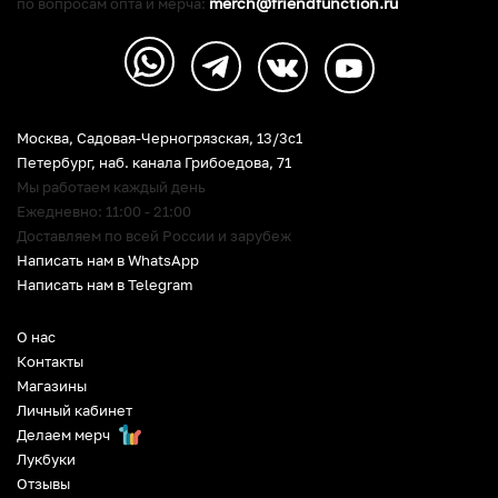
merch@friendfunction.ru
по вопросам опта и мерча:
Москва, Садовая-Черногрязская, 13/3c1
Петербург
,
наб. канала Грибоедова, 71
Мы работаем каждый день
Ежедневно: 11:00 - 21:00
Доставляем по всей России и зарубеж
Написать нам в WhatsApp
Написать нам в Telegram
О нас
Контакты
Магазины
Личный кабинет
Делаем мерч
Лукбуки
Отзывы