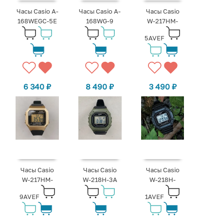
Часы Casio A-
Часы Casio A-
Часы Casio
168WEGC-5E
168WG-9
W-217HM-
5AVEF
6 340
₽
8 490
₽
3 490
₽
Часы Casio
Часы Casio
Часы Casio
W-217HM-
W-218H-3A
W-218H-
9AVEF
1AVEF