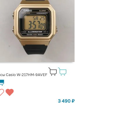
сы Casio W-217HM-9AVEF
3 490
₽