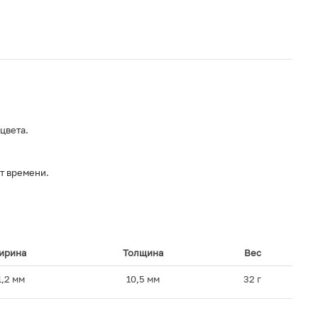
цвета.
т времени.
.
ирина
Толщина
Вес
1,2 мм
10,5 мм
32 г