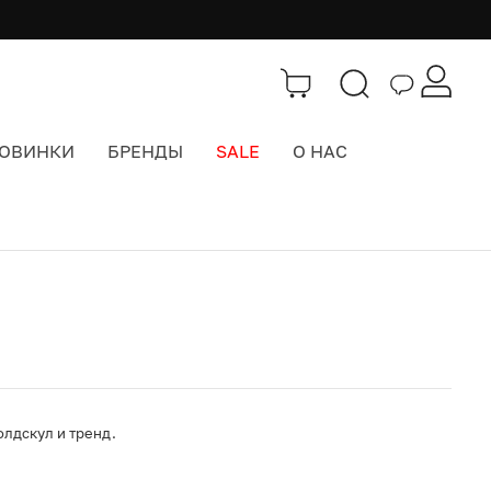
ОВИНКИ
БРЕНДЫ
SALE
О НАС
Каталог
>
Часы
олдскул и тренд.