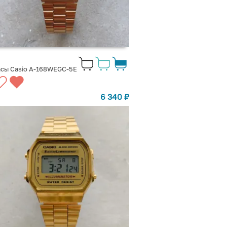
сы Casio A-168WEGC-5E
6 340
₽