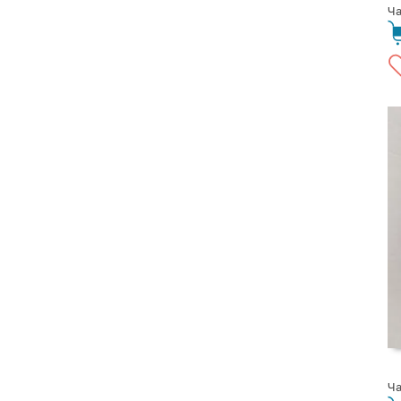
Ча
Ча