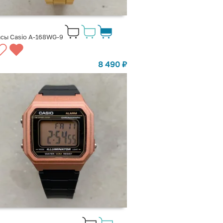
сы Casio A-168WG-9
8 490
₽