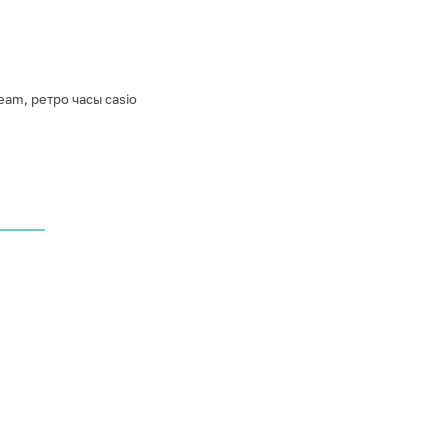
ream
,
ретро часы casio