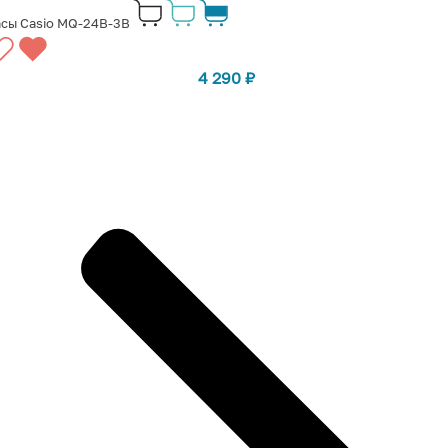
сы Casio MQ-24B-3B
4 290
₽