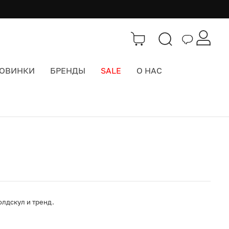
ОВИНКИ
БРЕНДЫ
SALE
О НАС
Каталог
>
Часы
олдскул и тренд.