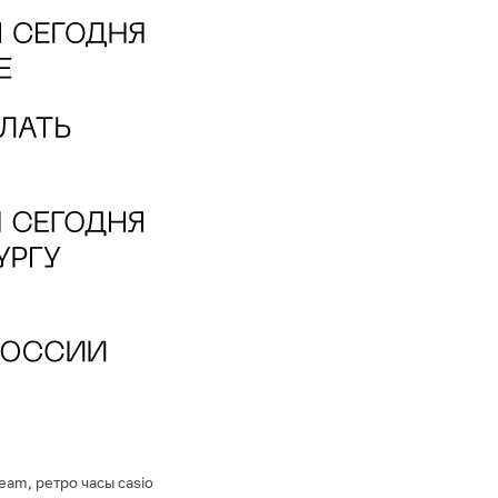
ream
,
ретро часы casio