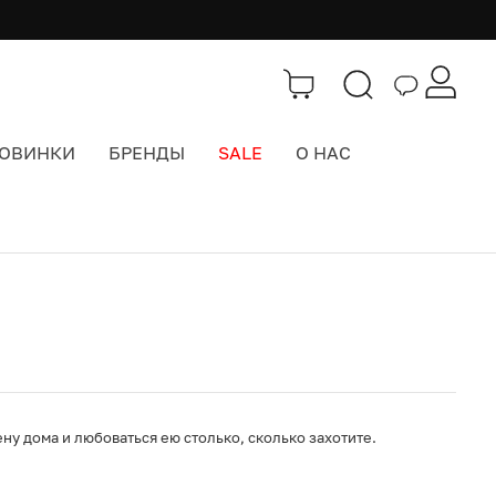
ОВИНКИ
БРЕНДЫ
SALE
О НАС
Каталог
>
Забавы и Подарки
ену дома и любоваться ею столько, сколько захотите.