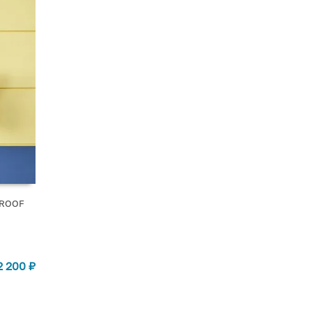
 ROOF
2 200
₽