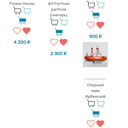
Flower House
Art Pyrrhula
pyrrhula
(снегирь)
900
₽
4 200
₽
2 300
₽
Сборный
маяк
Ирбенский