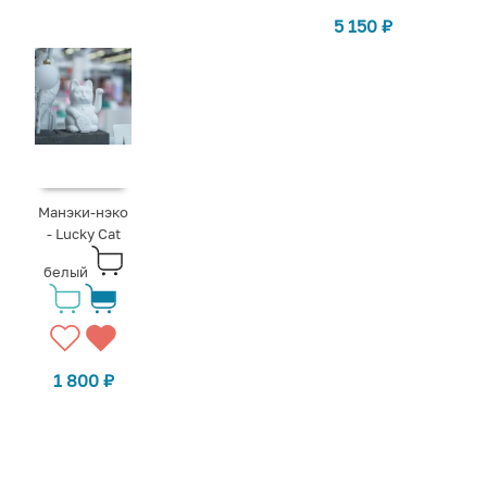
5 150
₽
Манэки-нэко
- Lucky Cat
белый
1 800
₽