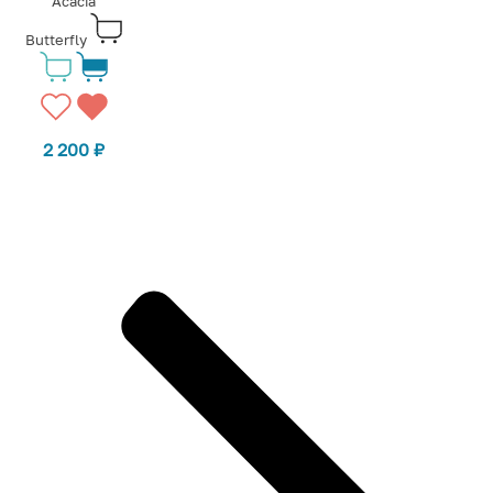
Acacia
Butterfly
2 200
₽