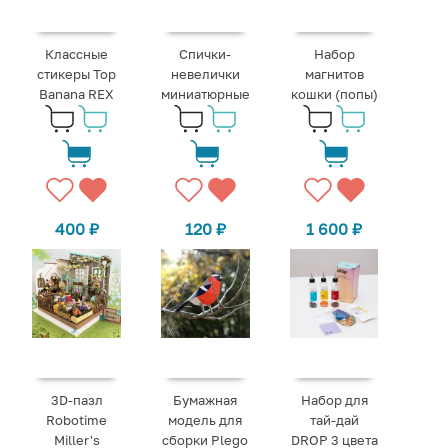
Классные
Спички-
Набор
стикеры Top
невелички
магнитов
Banana REX
миниатюрные
кошки (попы)
400
₽
120
₽
1 600
₽
3D-пазл
Набор для
Бумажная
Robotime
тай-дай
модель для
Miller's
DROP 3 цвета
сборки Plego