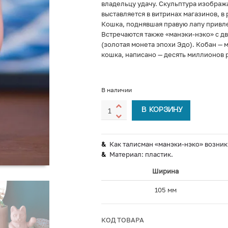
владельцу удачу. Скульптура изображ
выставляется в витринах магазинов, в 
Кошка, поднявшая правую лапу привлек
Встречаются также «манэки-нэко» с д
(золотая монета эпохи Эдо). Кобан — 
кошка, написано — десять миллионов 
В наличии
В КОРЗИНУ
Как талисман «манэки-нэко» возник 
Материал: пластик.
Ширина
105 мм
КОД ТОВАРА