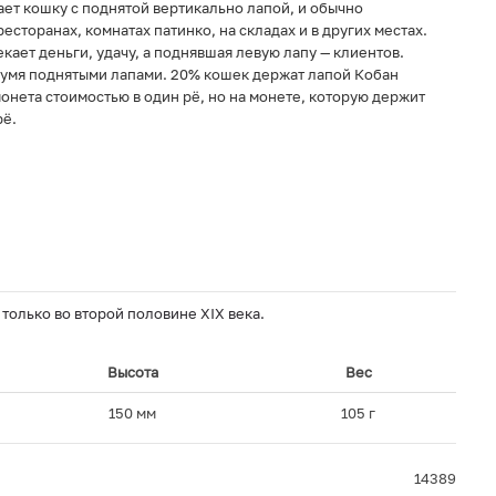
ает кошку с поднятой вертикально лапой, и обычно
ресторанах, комнатах патинко, на складах и в других местах.
ает деньги, удачу, а поднявшая левую лапу — клиентов.
вумя поднятыми лапами. 20% кошек держат лапой Кобан
монета стоимостью в один рё, но на монете, которую держит
рё.
только во второй половине XIX века.
Высота
Вес
150 мм
105 г
14389