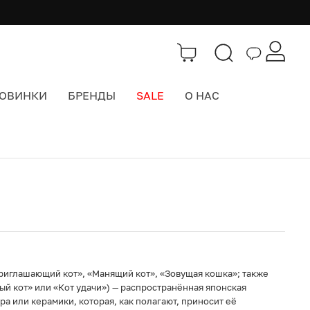
ОВИНКИ
БРЕНДЫ
SALE
О НАС
Каталог
>
Забавы и Подарки
риглашающий кот», «Манящий кот», «Зовущая кошка»; также
ый кот» или «Кот удачи») — распространённая японская
ра или керамики, которая, как полагают, приносит её