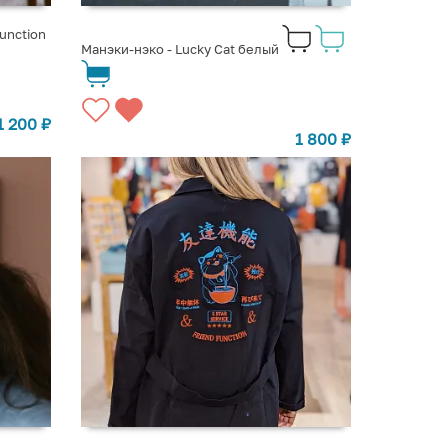
unction
Манэки-нэко - Lucky Cat белый
1 200
₽
1 800
₽