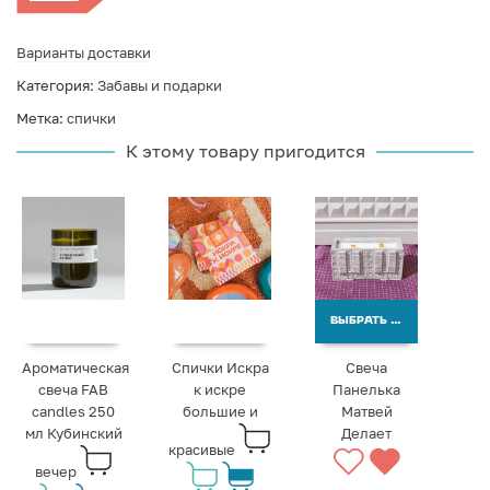
Варианты доставки
Категория:
Забавы и подарки
Метка:
спички
К этому товару пригодится
ВЫБРАТЬ ВАРИАНТЫ
Ароматическая
Спички Искра
Свеча
свеча FAB
к искре
Панелька
candles 250
большие и
Матвей
мл Кубинский
Делает
красивые
вечер