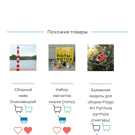
Похожие товары
Сборный
Набор
Бумажная
маяк
магнитов
модель для
Осиновецкий
кошки (попы)
сборки Plego
Art Pyrrhula
pyrrhula
(снегирь)