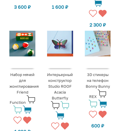
3 600
₽
1 600
₽
2 300
₽
Набор мячей
Интерьерный
3D стикеры
для
конструктор
на телефон
жонглирования
Studio ROOF
Bonny Bunny
Friend
Acacia
REX
Butterfly
Function
600
₽