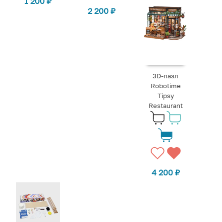
1 200
₽
2 200
₽
3D-пазл
Robotime
Tipsy
Restaurant
4 200
₽