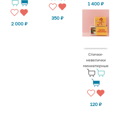
1 400
₽
350
₽
2 000
₽
Спички-
невелички
миниатюрные
120
₽