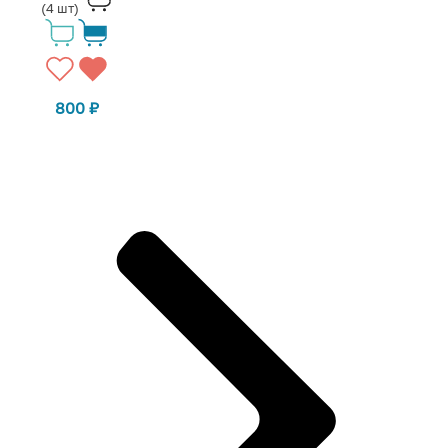
(4 шт)
800
₽