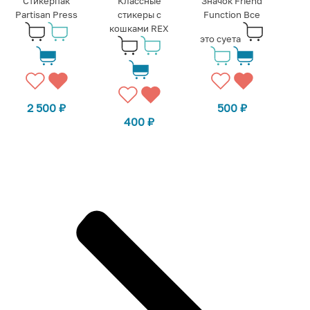
Стикерпак
Классные
Значок Friend
Partisan Press
стикеры с
Function Все
кошками REX
это суета
2 500
₽
500
₽
400
₽