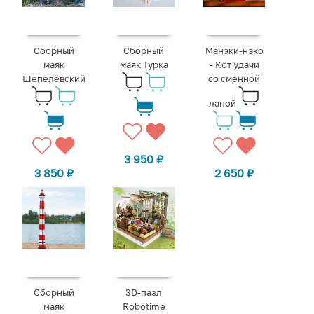
Сборный
Сборный
Манэки-нэко
маяк
маяк Турка
- Кот удачи
Шепелёвский
со сменной
лапой
3 950
₽
3 850
₽
2 650
₽
Сборный
3D-пазл
маяк
Robotime