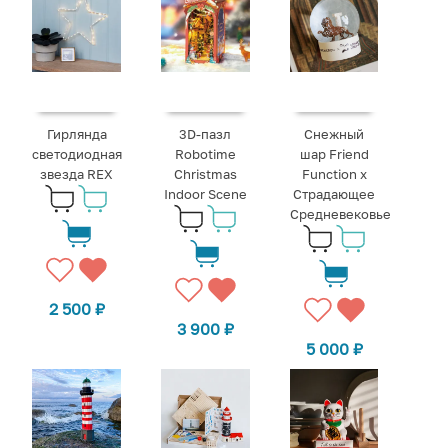
Гирлянда
3D-пазл
Снежный
светодиодная
Robotime
шар Friend
звезда REX
Christmas
Function х
Indoor Scene
Страдающее
Средневековье
2 500
₽
3 900
₽
5 000
₽