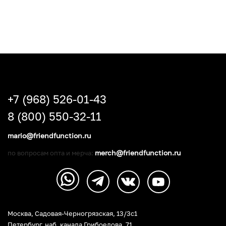
+7 (968) 526-01-43
8 (800) 550-32-11
mario@friendfunction.ru
merch@friendfunction.ru
по вопросам опта и мерча:
Москва, Садовая-Черногрязская, 13/3c1
Петербург
,
наб. канала Грибоедова, 71