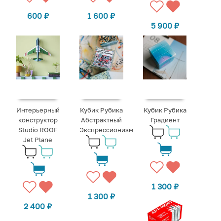
600
₽
1 600
₽
5 900
₽
Интерьерный
Кубик Рубика
Кубик Рубика
конструктор
Абстрактный
Градиент
Studio ROOF
Экспрессионизм
Jet Plane
1 300
₽
1 300
₽
2 400
₽