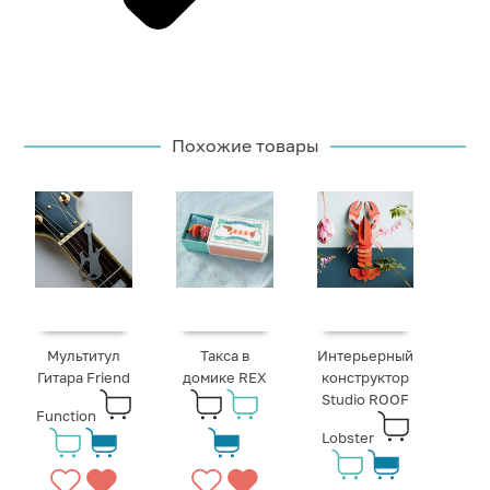
Похожие товары
Мультитул
Такса в
Интерьерный
Гитара Friend
домике REX
конструктор
Studio ROOF
Function
Lobster