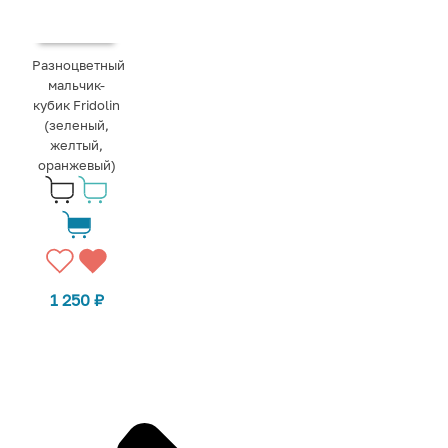
Разноцветный
мальчик-
кубик Fridolin
(зеленый,
желтый,
оранжевый)
1 250
₽