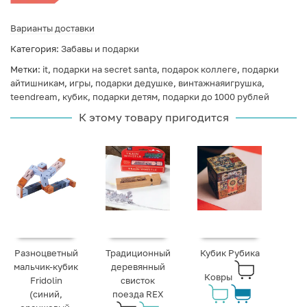
Варианты доставки
Категория:
Забавы и подарки
Метки:
it
,
подарки на secret santa
,
подарок коллеге
,
подарки
айтишникам
,
игры
,
подарки дедушке
,
винтажнаяигрушка
,
teendream
,
кубик
,
подарки детям
,
подарки до 1000 рублей
К этому товару пригодится
Разноцветный
Традиционный
Кубик Рубика
мальчик-кубик
деревянный
Ковры
Fridolin
свисток
(синий,
поезда REX