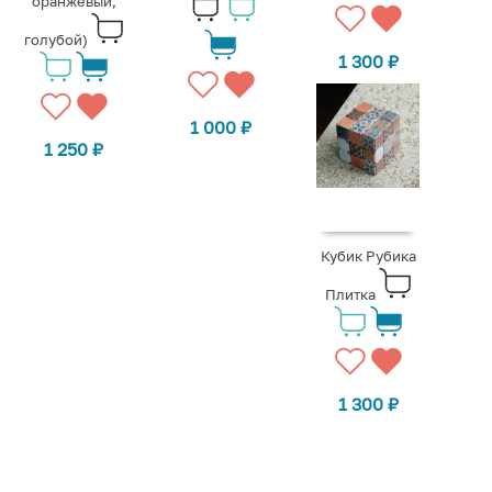
оранжевый,
голубой)
1 300
₽
1 000
₽
1 250
₽
Кубик Рубика
Плитка
1 300
₽