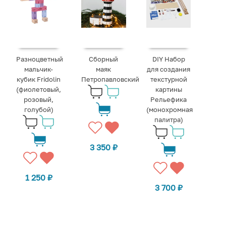
Разноцветный
Сборный
DIY Набор
мальчик-
маяк
для создания
кубик Fridolin
Петропавловский
текстурной
(фиолетовый,
картины
розовый,
Рельефика
голубой)
(монохромная
палитра)
3 350
₽
1 250
₽
3 700
₽