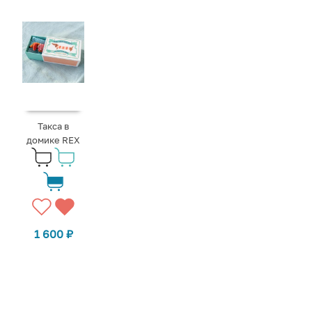
Такса в
домике REX
1 600
₽