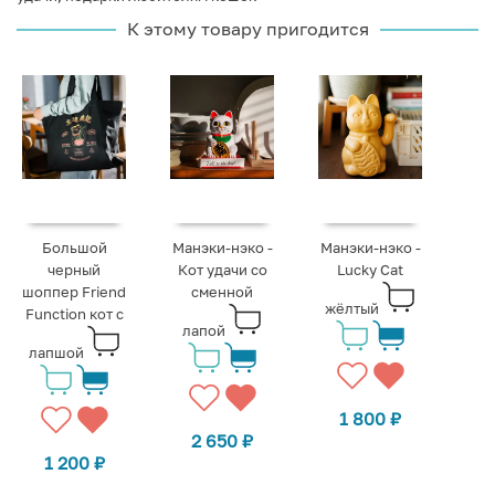
К этому товару пригодится
Большой
Манэки-нэко -
Манэки-нэко -
черный
Кот удачи со
Lucky Cat
шоппер Friend
сменной
жёлтый
Function кот с
лапой
лапшой
1 800
₽
2 650
₽
1 200
₽