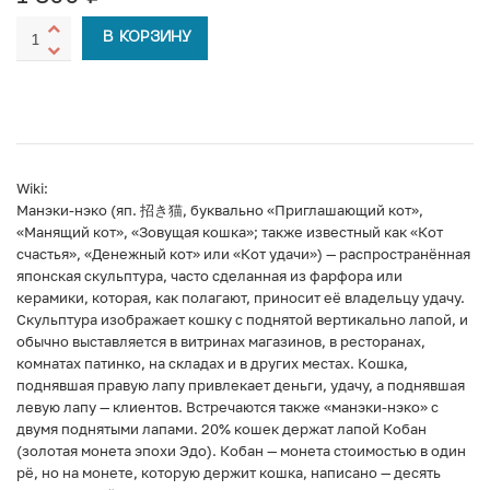
В КОРЗИНУ
Wiki:
Манэки-нэко (яп. 招き猫, буквально «Приглашающий кот»,
«Манящий кот», «Зовущая кошка»; также известный как «Кот
счастья», «Денежный кот» или «Кот удачи») — распространённая
японская скульптура, часто сделанная из фарфора или
керамики, которая, как полагают, приносит её владельцу удачу.
Скульптура изображает кошку с поднятой вертикально лапой, и
обычно выставляется в витринах магазинов, в ресторанах,
комнатах патинко, на складах и в других местах. Кошка,
поднявшая правую лапу привлекает деньги, удачу, а поднявшая
левую лапу — клиентов. Встречаются также «манэки-нэко» с
двумя поднятыми лапами. 20% кошек держат лапой Кобан
(золотая монета эпохи Эдо). Кобан — монета стоимостью в один
рё, но на монете, которую держит кошка, написано — десять