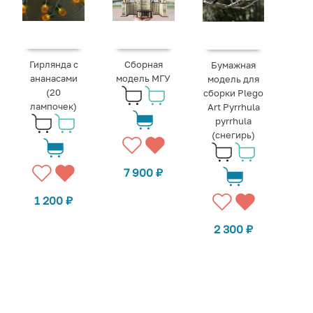
Гирлянда с
Сборная
Бумажная
ананасами
модель МГУ
модель для
(20
сборки Plego
лампочек)
Art Pyrrhula
pyrrhula
(снегирь)
7 900
₽
1 200
₽
2 300
₽