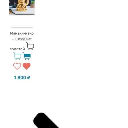
Манэки-нэко
- Lucky Cat
золотой
1 800
₽