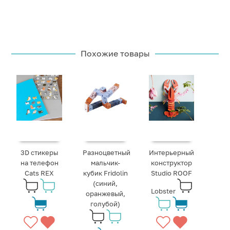
Похожие товары
3D стикеры
Разноцветный
Интерьерный
на телефон
мальчик-
конструктор
Cats REX
кубик Fridolin
Studio ROOF
(синий,
Lobster
оранжевый,
голубой)