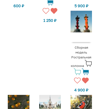
600
₽
5 900
₽
1 250
₽
Сборная
модель
Ростральная
колонна
4 900
₽