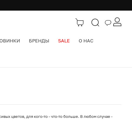
ОВИНКИ
БРЕНДЫ
SALE
О НАС
Каталог
>
Значки, брелоки, подвесы
сивых цветов, для кого-то - что-то больше. В любом случае -