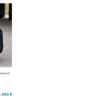
eekend
1 600
₽