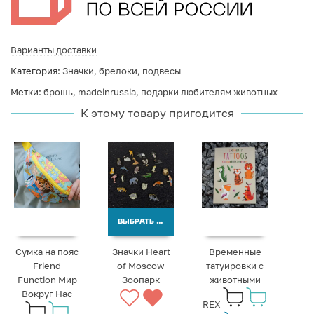
Варианты доставки
Категория:
Значки, брелоки, подвесы
Метки:
брошь
,
madeinrussia
,
подарки любителям животных
К этому товару пригодится
ВЫБРАТЬ ВАРИАНТЫ
Сумка на пояс
Значки Heart
Временные
Friend
of Moscow
татуировки с
Function Мир
Зоопарк
животными
Вокруг Нас
REX