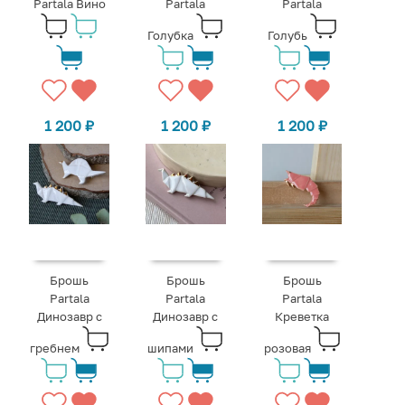
Partala Вино
Partala
Partala
Голубка
Голубь
1 200
₽
1 200
₽
1 200
₽
Брошь
Брошь
Брошь
Partala
Partala
Partala
Динозавр с
Динозавр с
Креветка
гребнем
шипами
розовая