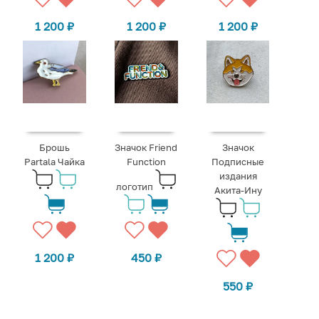
1 200
₽
1 200
₽
1 200
₽
Брошь
Значок Friend
Значок
Partala Чайка
Function
Подписные
издания
логотип
Акита-Ину
1 200
₽
450
₽
550
₽