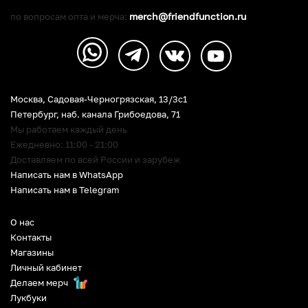
merch@friendfunction.ru
по вопросам опта и мерча:
Москва, Садовая-Черногрязская, 13/3c1
Петербург
,
наб. канала Грибоедова, 71
Мы работаем каждый день
Ежедневно: 11:00 - 21:00
Доставляем по всей России и зарубеж
Написать нам в WhatsApp
Написать нам в Telegram
О нас
Контакты
Магазины
Личный кабинет
Делаем мерч
Лукбуки