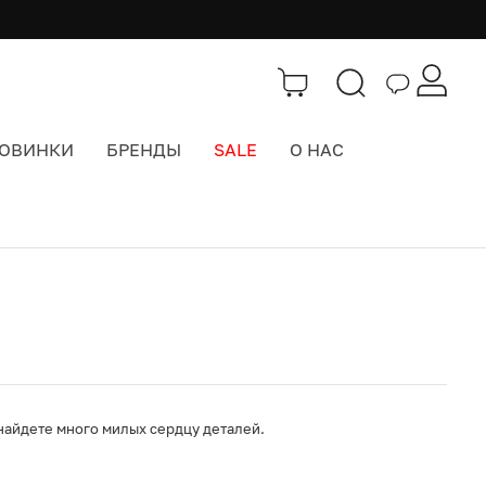
ОВИНКИ
БРЕНДЫ
SALE
О НАС
Каталог
>
Значки, брелоки, подвесы
 найдете много милых сердцу деталей.