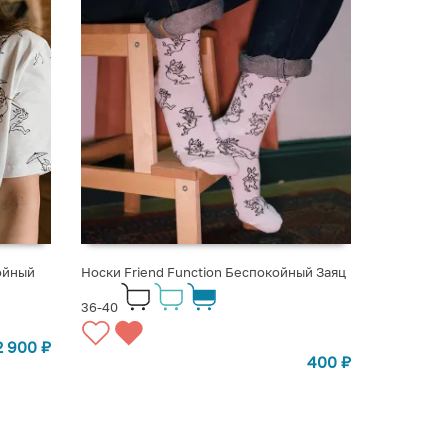
ойный
Носки Friend Function Беспокойный Заяц
36-40
2 900
₽
400
₽