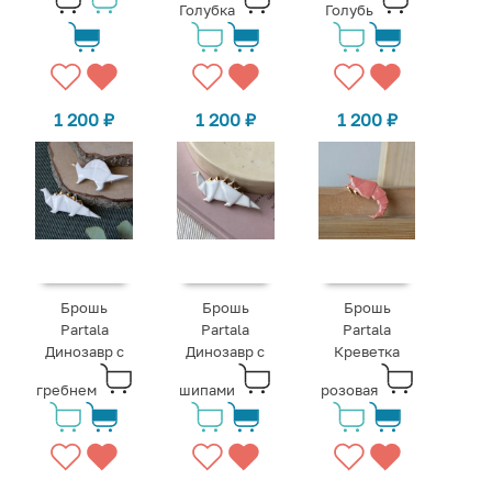
Голубка
Голубь
1 200
₽
1 200
₽
1 200
₽
Брошь
Брошь
Брошь
Partala
Partala
Partala
Динозавр с
Динозавр с
Креветка
гребнем
шипами
розовая