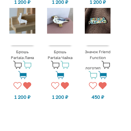
1 200
₽
1 200
₽
1 200
₽
Брошь
Брошь
Значок Friend
Partala Лама
Partala Чайка
Function
логотип
1 200
₽
1 200
₽
450
₽