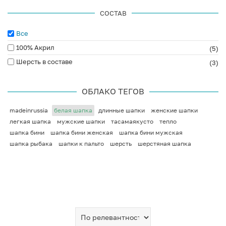
СОСТАВ
Все
100% Акрил
(5)
Шерсть в составе
(3)
ОБЛАКО ТЕГОВ
madeinrussia
белая шапка
длинные шапки
женские шапки
легкая шапка
мужские шапки
тасамаякусто
тепло
шапка бини
шапка бини женская
шапка бини мужская
шапка рыбака
шапки к пальто
шерсть
шерстяная шапка