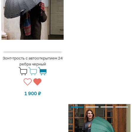
Зонт-трость с автооткрытием 24
ребра черный
1 900
₽