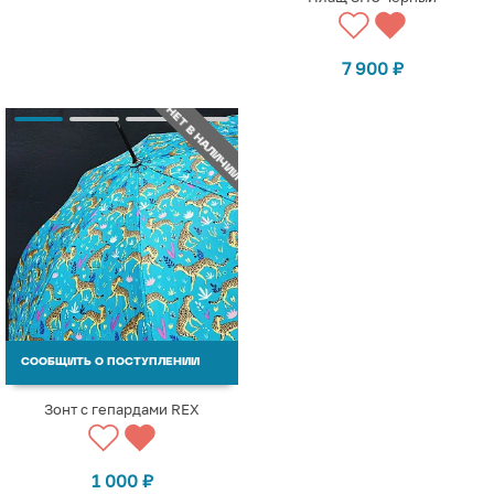
7 900
₽
НЕТ В НАЛИЧИИ
СООБЩИТЬ О ПОСТУПЛЕНИИ
Зонт с гепардами REX
1 000
₽