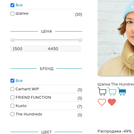
Все
Шапки
(10)
ЦЕНА
БРЕНД
Все
Шапка The Hundred
Carhartt WIP
(1)
FRIEND FUNCTION
(1)
Kusto
(7)
The Hundreds
(1)
Распродажа
-49%
ЦВЕТ