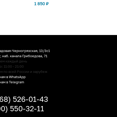
1 850
₽
адовая-Черногрязская, 13/3c1
г
,
наб. канала Грибоедова, 71
аем каждый день
 11:00 - 21:00
м по всей России и зарубеж
нам в WhatsApp
нам в Telegram
968) 526-01-43
00) 550-32-11