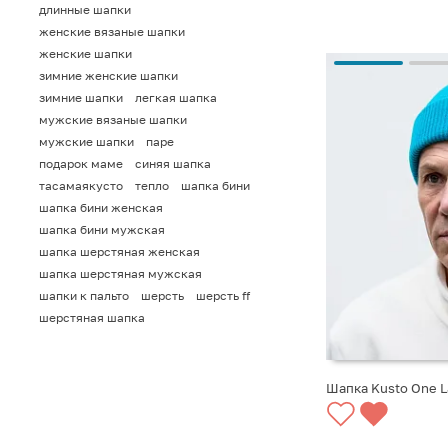
длинные шапки
женские вязаные шапки
женские шапки
зимние женские шапки
зимние шапки
легкая шапка
мужские вязаные шапки
мужские шапки
паре
подарок маме
синяя шапка
тасамаякусто
тепло
шапка бини
шапка бини женская
шапка бини мужская
шапка шерстяная женская
шапка шерстяная мужская
шапки к пальто
шерсть
шерсть ff
шерстяная шапка
Шапка Kusto One 
СООБЩИТЬ О ПО