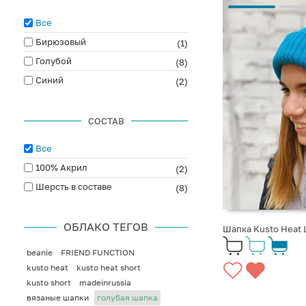
Все
Бирюзовый
(1)
Голубой
(8)
Синий
(2)
СОСТАВ
Все
100% Акрил
(2)
Шерсть в составе
(8)
ОБЛАКО ТЕГОВ
Шапка Kusto Heat 
beanie
FRIEND FUNCTION
kusto heat
kusto heat short
kusto short
madeinrussia
вязаные шапки
голубая шапка