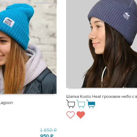
Шапка Kusto Heat грозовое небо с
Lagoon
1 850
₽
950
₽