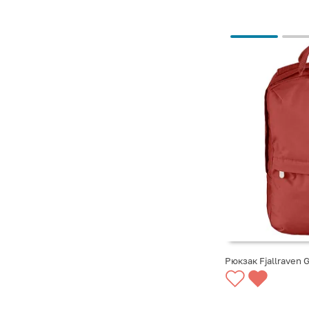
Рюкзак Fjallraven G
СООБЩИТЬ О ПО