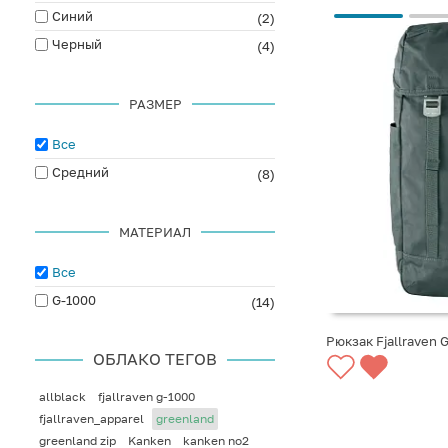
Синий
(2)
Черный
(4)
РАЗМЕР
Все
Средний
(8)
МАТЕРИАЛ
Все
G-1000
(14)
Рюкзак Fjallraven 
ОБЛАКО ТЕГОВ
СООБЩИТЬ О ПО
allblack
fjallraven g-1000
fjallraven_apparel
greenland
greenland zip
Kanken
kanken no2