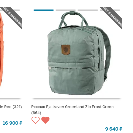
НЕТ В НАЛИЧИИ
НЕТ В НАЛИЧИИ
in Red (321)
Рюкзак Fjallraven Greenland Zip Frost Green
(664)
СООБЩИТЬ О ПОСТУПЛЕНИИ
16 900
₽
9 640
₽