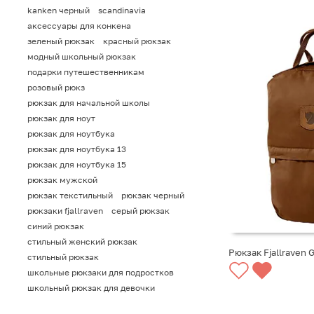
kanken черный
scandinavia
аксессуары для конкена
зеленый рюкзак
красный рюкзак
модный школьный рюкзак
подарки путешественникам
розовый рюкз
рюкзак для начальной школы
рюкзак для ноут
рюкзак для ноутбука
рюкзак для ноутбука 13
рюкзак для ноутбука 15
рюкзак мужской
рюкзак текстильный
рюкзак черный
рюкзаки fjallraven
серый рюкзак
синий рюкзак
стильный женский рюкзак
Рюкзак Fjallraven 
стильный рюкзак
школьные рюкзаки для подростков
СООБЩИТЬ О ПО
школьный рюкзак для девочки