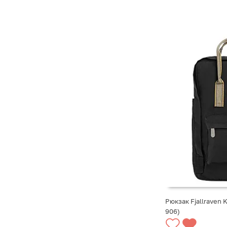
Рюкзак Fjallraven 
906)
СООБЩИТЬ О ПО