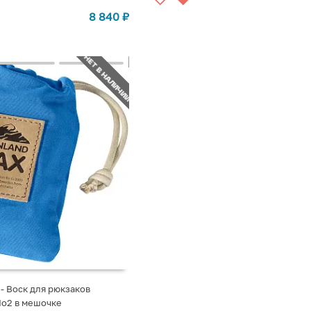
8 840
₽
НЕТ В НАЛИЧИИ
 - Воск для рюкзаков
 No2 в мешочке
СТУПЛЕНИИ