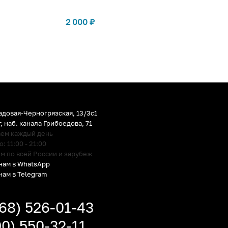
2 000
₽
адовая-Черногрязская, 13/3c1
г
,
наб. канала Грибоедова, 71
аем каждый день
 11:00 - 21:00
м по всей России и зарубеж
нам в WhatsApp
нам в Telegram
968) 526-01-43
00) 550-32-11