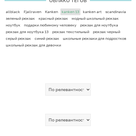
ОБЛАКО ТЕГОВ
allblack
Fjallraven
Kanken
kanken 13
kanken art
scandinavia
зеленый рюкзак
красный рюкзак
модный школьный рюкзак
ноутбук
подарки любимому человеку
рюкзак для ноутбука
рюкзак для ноутбука 13
рюкзак текстильный
рюкзак черный
серый рюкзак
синий рюкзак
школьные рюкзаки для подростков
школьный рюкзак для девочки