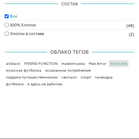
СОСТАВ
Все
100% Хлопок
(48)
Хлопок в составе
(2)
ОБЛАКО ТЕГОВ
allblack
FRIEND FUNCTION
madeinrussia
Mas Amor
лонгслив
мужская футболка
осознанное потребление
подарки путешественникам
свитшот
спорт
тынеодна
футболка
я здесь не работаю