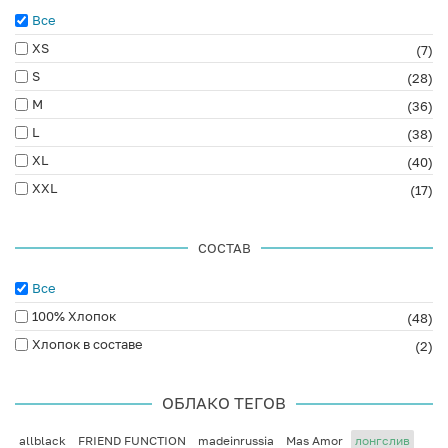
Все
XS
(7)
S
(28)
M
(36)
L
(38)
XL
(40)
XXL
(17)
СОСТАВ
Все
100% Хлопок
(48)
Хлопок в составе
(2)
ОБЛАКО ТЕГОВ
allblack
FRIEND FUNCTION
madeinrussia
Mas Amor
лонгслив