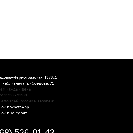
адовая-Черногрязская, 13/3c1
г
,
наб. канала Грибоедова, 71
аем каждый день
 11:00 - 21:00
м по всей России и зарубеж
нам в WhatsApp
нам в Telegram
968) 526-01-43