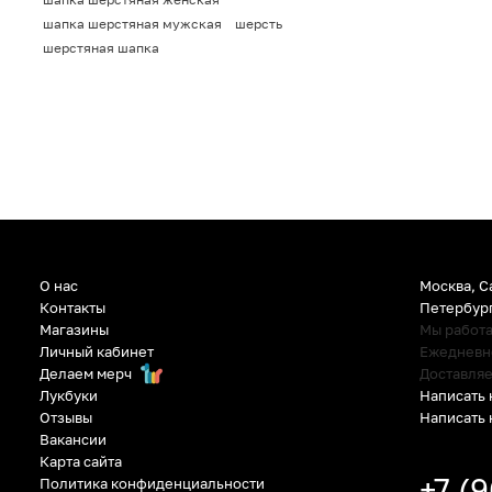
шапка шерстяная мужская
шерсть
шерстяная шапка
О нас
Москва, С
Контакты
Петербур
Магазины
Мы работ
Личный кабинет
Ежедневно:
Делаем мерч
Доставляе
Написать 
Лукбуки
Написать 
Отзывы
Вакансии
Карта сайта
+7 (
Политика конфиденциальности