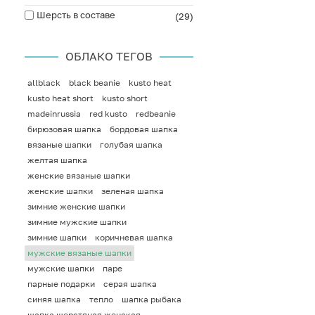
Шерсть в составе
(29)
ОБЛАКО ТЕГОВ
allblack
black beanie
kusto heat
kusto heat short
kusto short
madeinrussia
red kusto
redbeanie
бирюзовая шапка
бордовая шапка
вязаные шапки
голубая шапка
желтая шапка
женские вязаные шапки
женские шапки
зеленая шапка
зимние женские шапки
зимние мужские шапки
зимние шапки
коричневая шапка
мужские вязаные шапки
мужские шапки
паре
парные подарки
серая шапка
синяя шапка
тепло
шапка рыбака
шапка шерстяная женская