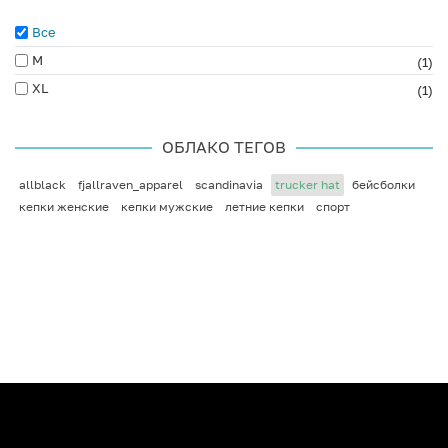
Все
M
(1)
XL
(1)
ОБЛАКО ТЕГОВ
allblack
fjallraven_apparel
scandinavia
trucker hat
бейсболки
кепки женские
кепки мужские
летние кепки
спорт