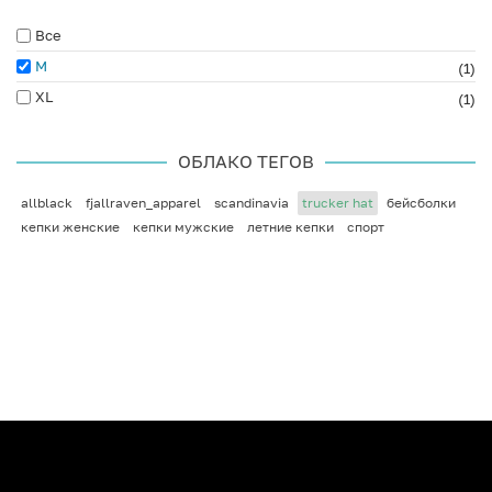
Все
M
(1)
XL
(1)
ОБЛАКО ТЕГОВ
allblack
fjallraven_apparel
scandinavia
trucker hat
бейсболки
кепки женские
кепки мужские
летние кепки
спорт