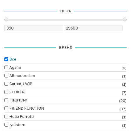
ЦЕНА
БРЕНД
Все
Agami
(6)
Allmodernism
(1)
Carhartt WIP
(1)
ELLIKER
(7)
Fjallraven
(20)
FRIEND FUNCTION
(37)
Helio Ferretti
(1)
iyulstore
(1)