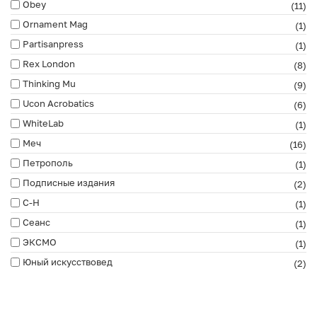
Obey
(11)
Ornament Mag
(1)
Partisanpress
(1)
Rex London
(8)
Thinking Mu
(9)
Ucon Acrobatics
(6)
WhiteLab
(1)
Меч
(16)
Петрополь
(1)
Подписные издания
(2)
С-Н
(1)
Сеанс
(1)
ЭКСМО
(1)
Юный искусствовед
(2)