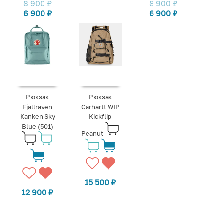
8 900
₽
8 900
₽
6 900
₽
6 900
₽
Рюкзак
Рюкзак
Fjallraven
Carhartt WIP
Kanken Sky
Kickflip
Blue (501)
Peanut
15 500
₽
12 900
₽