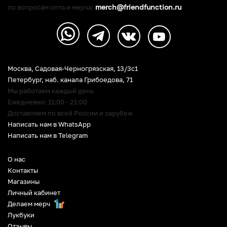
merch@friendfunction.ru
по вопросам опта и мерча:
Москва, Садовая-Черногрязская, 13/3c1
Петербург
,
наб. канала Грибоедова, 71
Мы работаем каждый день
Ежедневно: 11:00 - 21:00
Доставляем по всей России и зарубеж
Написать нам в WhatsApp
Написать нам в Telegram
О нас
Контакты
Магазины
Личный кабинет
Делаем мерч
Лукбуки
Отзывы