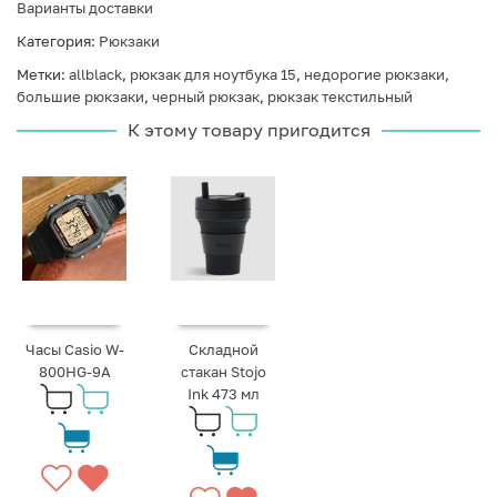
Варианты доставки
Категория:
Рюкзаки
Метки:
allblack
,
рюкзак для ноутбука 15
,
недорогие рюкзаки
,
большие рюкзаки
,
черный рюкзак
,
рюкзак текстильный
К этому товару пригодится
Часы Casio W-
Складной
800HG-9A
стакан Stojo
Ink 473 мл