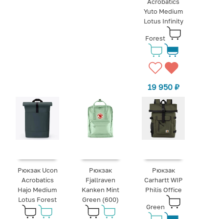
Acrobatics
Yuto Medium
Lotus Infinity
Forest
19 950
₽
Рюкзак Ucon
Рюкзак
Рюкзак
Acrobatics
Fjallraven
Carhartt WIP
Hajo Medium
Kanken Mint
Philis Office
Lotus Forest
Green (600)
Green