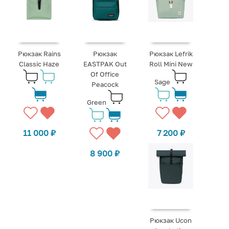
Рюкзак Rains
Рюкзак
Рюкзак Lefrik
Classic Haze
EASTPAK Out
Roll Mini New
Of Office
Sage
Peacock
Green
11 000
₽
7 200
₽
8 900
₽
Рюкзак Ucon