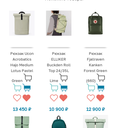
Рюкзак Ucon
Рюкзак
Рюкзак
Acrobatics
ELLIKER
Fjallraven
Hajo Medium
Buckden Roll
Kanken
Lotus Pastel
Top 24/35L
Forest Green
Green
Lime
(660)
13 450
₽
10 900
₽
12 900
₽