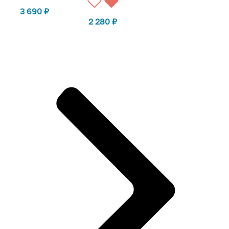
3 690
₽
2 280
₽