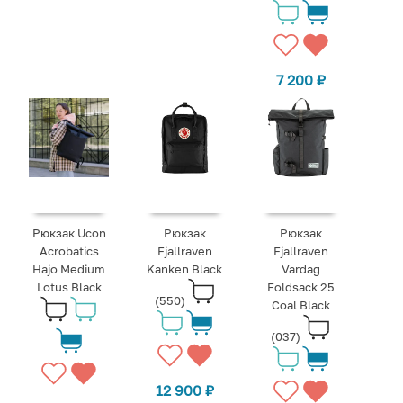
7 200
₽
Рюкзак Ucon
Рюкзак
Рюкзак
Acrobatics
Fjallraven
Fjallraven
Hajo Medium
Kanken Black
Vardag
Lotus Black
Foldsack 25
(550)
Coal Black
(037)
12 900
₽