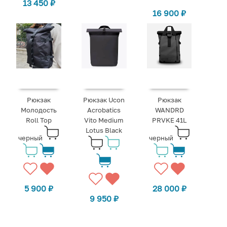
13 450
₽
16 900
₽
Рюкзак
Рюкзак Ucon
Рюкзак
Молодость
Acrobatics
WANDRD
Roll Top
Vito Medium
PRVKE 41L
Lotus Black
черный
черный
5 900
₽
28 000
₽
9 950
₽