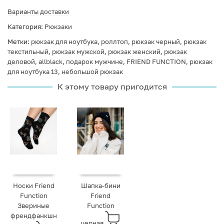
Варианты доставки
Категория:
Рюкзаки
Метки:
рюкзак для ноутбука
,
роллтоп
,
рюкзак черный
,
рюкзак
текстильный
,
рюкзак мужской
,
рюкзак женский
,
рюкзак
деловой
,
allblack
,
подарок мужчине
,
FRIEND FUNCTION
,
рюкзак
для ноутбука 13
,
небольшой рюкзак
К этому товару пригодится
Носки Friend
Шапка-бини
Function
Friend
Звериные
Function
френдфанкшн
черная