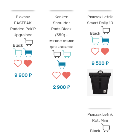
Рюкзак
Kanken
Рюкзак Lefrik
EASTPAK
Shoulder
Smart Daily 13
Padded Pak'R
Pads Black
Black
Upgrained
(550) -
мягкие лямки
Black
для конкена
9 500
₽
9 900
₽
2 900
₽
Рюкзак Lefrik
Roll Mini
Black