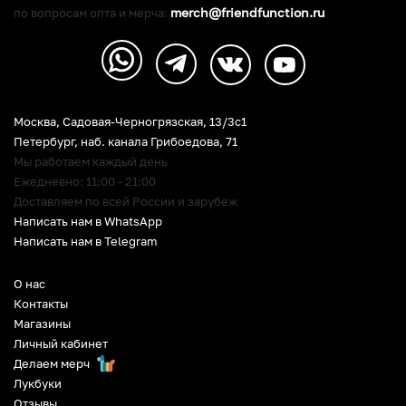
merch@friendfunction.ru
по вопросам опта и мерча:
Москва, Садовая-Черногрязская, 13/3c1
Петербург
,
наб. канала Грибоедова, 71
Мы работаем каждый день
Ежедневно: 11:00 - 21:00
Доставляем по всей России и зарубеж
Написать нам в WhatsApp
Написать нам в Telegram
О нас
Контакты
Магазины
Личный кабинет
Делаем мерч
Лукбуки
Отзывы