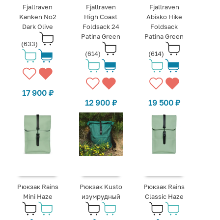
Fjallraven
Fjallraven
Fjallraven
Kanken No2
High Coast
Abisko Hike
Dark Olive
Foldsack 24
Foldsack
Patina Green
Patina Green
(633)
(614)
(614)
17 900
₽
12 900
₽
19 500
₽
Рюкзак Rains
Рюкзак Kusto
Рюкзак Rains
Mini Haze
изумрудный
Classic Haze