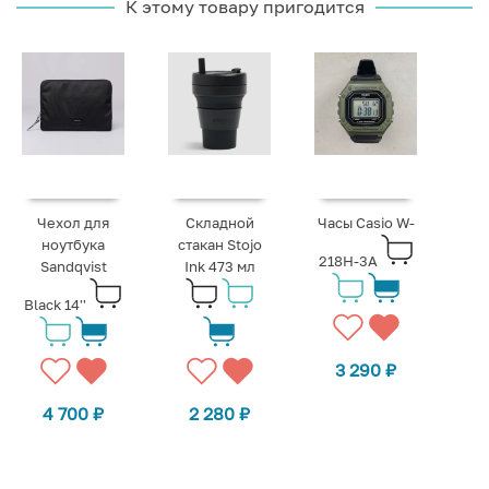
К этому товару пригодится
Чехол для
Складной
Часы Casio W-
ноутбука
стакан Stojo
218H-3A
Sandqvist
Ink 473 мл
Black 14''
3 290
₽
4 700
₽
2 280
₽