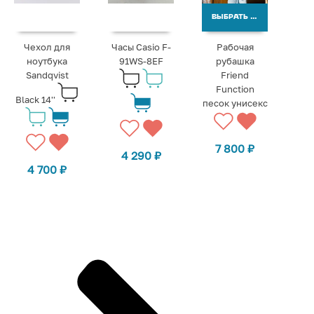
ВЫБРАТЬ ВАРИАНТЫ
Чехол для
Часы Casio F-
Рабочая
ноутбука
91WS-8EF
рубашка
Sandqvist
Friend
Function
Black 14''
песок унисекс
7 800
₽
4 290
₽
4 700
₽