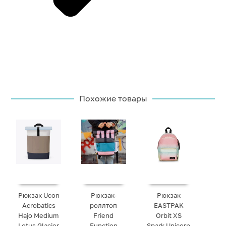
Похожие товары
Рюкзак Ucon
Рюкзак-
Рюкзак
Acrobatics
роллтоп
EASTPAK
Hajo Medium
Friend
Orbit XS
Lotus Glacier
Function
Spark Unicorn