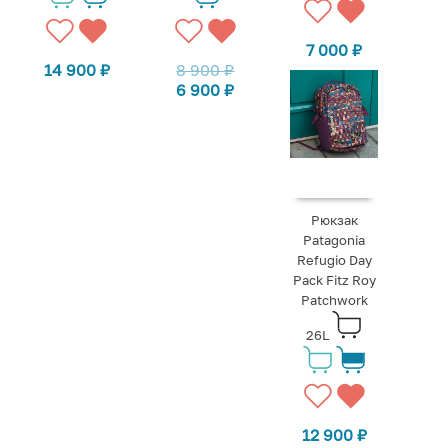
7 000
₽
14 900
₽
8 900
₽
6 900
₽
Рюкзак
Patagonia
Refugio Day
Pack Fitz Roy
Patchwork
26L
12 900
₽