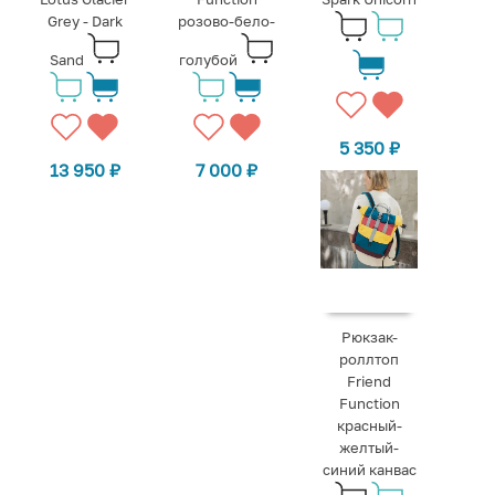
Grey - Dark
розово-бело-
Sand
голубой
5 350
₽
13 950
₽
7 000
₽
Рюкзак-
роллтоп
Friend
Function
красный-
желтый-
синий канвас