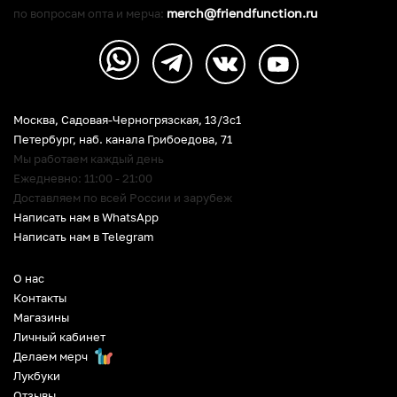
merch@friendfunction.ru
по вопросам опта и мерча:
Москва, Садовая-Черногрязская, 13/3c1
Петербург
,
наб. канала Грибоедова, 71
Мы работаем каждый день
Ежедневно: 11:00 - 21:00
Доставляем по всей России и зарубеж
Написать нам в WhatsApp
Написать нам в Telegram
О нас
Контакты
Магазины
Личный кабинет
Делаем мерч
Лукбуки
Отзывы