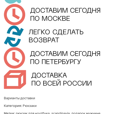
Варианты доставки
Категория:
Рюкзаки
Метки:
рюкзак для ноутбука
,
scandinavia
,
подарок мужчине
,