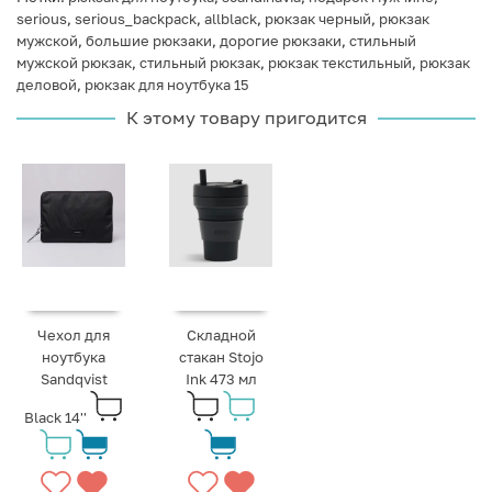
serious
,
serious_backpack
,
allblack
,
рюкзак черный
,
рюкзак
мужской
,
большие рюкзаки
,
дорогие рюкзаки
,
стильный
мужской рюкзак
,
стильный рюкзак
,
рюкзак текстильный
,
рюкзак
деловой
,
рюкзак для ноутбука 15
К этому товару пригодится
Чехол для
Складной
ноутбука
стакан Stojo
Sandqvist
Ink 473 мл
Black 14''