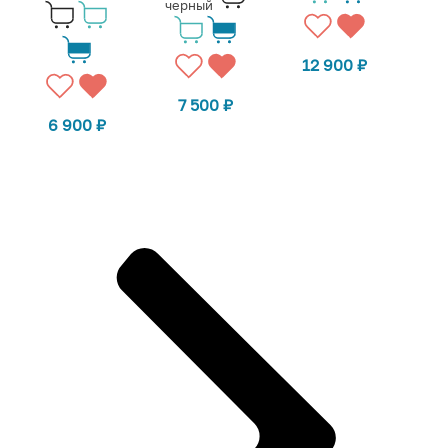
черный
12 900
₽
7 500
₽
6 900
₽