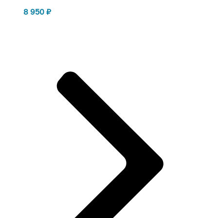
8 950
₽