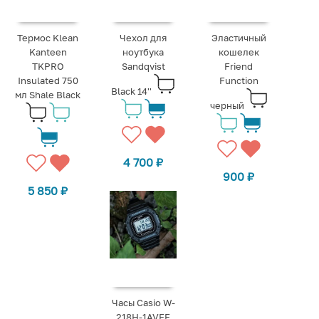
Термос Klean
Чехол для
Эластичный
Kanteen
ноутбука
кошелек
TKPRO
Sandqvist
Friend
Insulated 750
Function
Black 14''
мл Shale Black
черный
4 700
₽
900
₽
5 850
₽
Часы Casio W-
218H-1AVEF