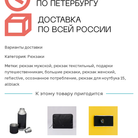
Варианты доставки
Категория:
Рюкзаки
Метки:
рюкзак мужской
,
рюкзак текстильный
,
подарки
путешественникам
,
большие рюкзаки
,
рюкзак женский
,
reflective
,
осознанное потребление
,
рюкзак для ноутбука 15
,
allblack
К этому товару пригодится