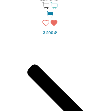
3 290
₽