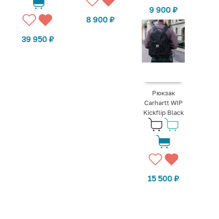
9 900
₽
8 900
₽
39 950
₽
Рюкзак
Carhartt WIP
Kickflip Black
15 500
₽