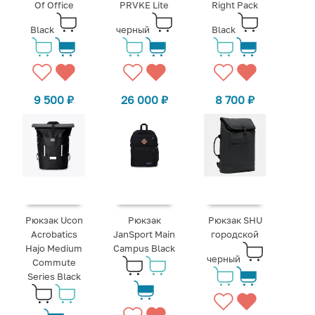
Of Office
PRVKE Lite
Right Pack
Black
черный
Black
9 500
₽
26 000
₽
8 700
₽
Рюкзак Ucon
Рюкзак
Рюкзак SHU
Acrobatics
JanSport Main
городской
Hajo Medium
Campus Black
черный
Commute
Series Black